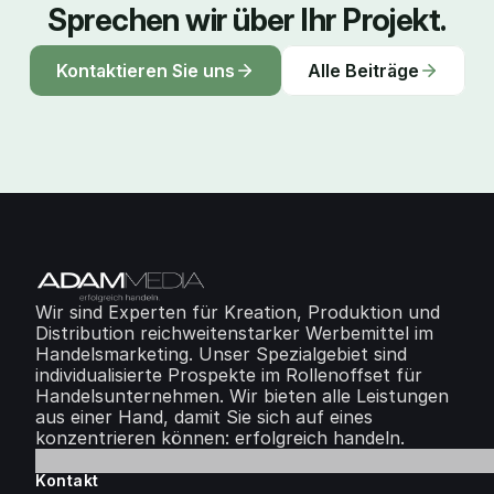
finalen Leitlinien zu Artikel 50 vorgelegt. Sie 
Instrumente wirken und wie Marken mit 
Transparenzpflichten der KI-Verordnung. 
Sprechen wir über Ihr Projekt.
räumen mit der Faustregel auf, nach der 
vielen Standorten zentral steuern und lokal 
Was die Kennzeichnungspflicht für 
viele Marketingabteilungen arbeiten: Nicht 
gewinnen. Der Leitfaden mit belegten 
Werbung im Handel bedeutet und wie Sie 
Kontaktieren Sie uns
Alle Beiträge
Fotorealismus entscheidet über die 
Zahlen.
sich vorbereiten.
Kennzeichnung, sondern Täuschung.
Wir sind Experten für Kreation, Produktion und 
Distribution reichweitenstarker Werbemittel im 
Handelsmarketing. Unser Spezialgebiet sind 
individualisierte Prospekte im Rollenoffset für 
Handelsunternehmen. Wir bieten alle Leistungen 
aus einer Hand, damit Sie sich auf eines 
konzentrieren können: erfolgreich handeln.
Kontakt