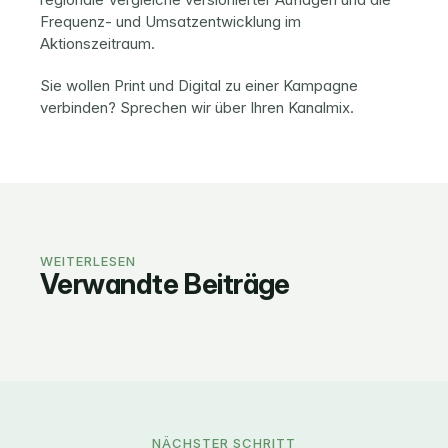
Frequenz- und Umsatzentwicklung im 
Aktionszeitraum.
Sie wollen Print und Digital zu einer Kampagne 
verbinden? 
Sprechen wir über Ihren Kanalmix
.
WEITERLESEN
Verwandte Beiträge
HANDELSMARKETING
HANDELSMARKETING
HANDELSMARKETING
„Achtung, KI-generiert“? 
Handelsmarketing: Definition, 
KI-Kennzeichnungspflicht ab 
Meistens nicht: was ab 2. 
Instrumente und Praxis. Der 
August 2026: was Händler jetzt 
August wirklich gilt
Leitfaden
regeln müssen
Die EU-Kommission hat am 20. Juli ihre 
Was Handelsmarketing ist, welche 
Ab dem 2. August 2026 gelten die 
NÄCHSTER SCHRITT