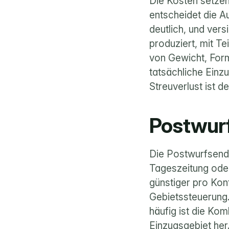
Die Kosten setzen
entscheidet die A
deutlich, und ver
produziert, mit T
von Gewicht, Form
tatsächliche Einzu
Streuverlust ist d
Postwurf
Die Postwurfsendu
Tageszeitung oder
günstiger pro Kont
Gebietssteuerung.
häufig ist die Kom
Einzugsgebiet her