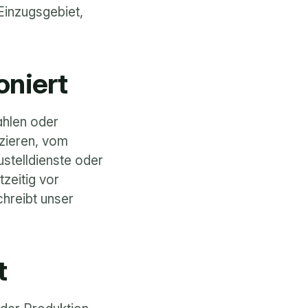
inzugsgebiet, 
oniert
ahlen oder 
Zustellbezirke rund um den Standort. Werbemittel gestalten und produzieren, vom 
stelldienste oder 
eitig vor 
hreibt unser 
t