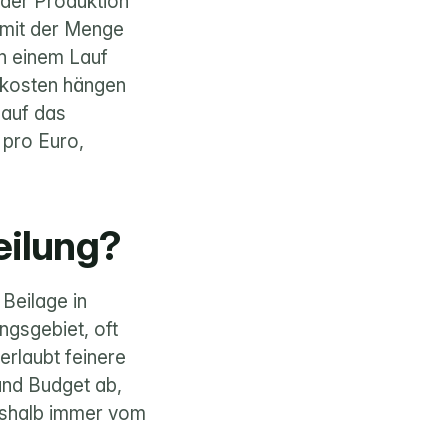
der Produktion 
 mit der Menge 
n einem Lauf 
lkosten hängen 
auf das 
pro Euro, 
eilung?
 
Beilage
 in 
gsgebiet, oft 
erlaubt feinere 
nd Budget ab, 
shalb immer vom 