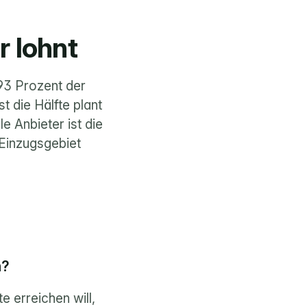
r lohnt
93 Prozent der 
 die Hälfte plant 
 Anbieter ist die 
Einzugsgebiet 
n?
erreichen will, 