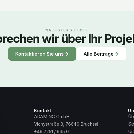
NÄCHSTER SCHRITT
rechen wir über Ihr Proje
Kontaktieren Sie uns
Alle Beiträge
Kontakt
Un
ADAM NG GmbH
Üb
 
So
Vichystraße 8, 76646 Bruchsal
+49 7251 / 935 0
Un