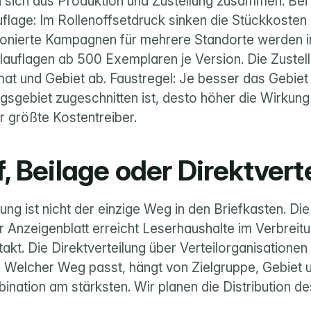
 sich aus Produktion und Zustellung zusammen. Bei 
uflage: Im Rollenoffsetdruck sinken die Stückkosten
sionierte Kampagnen für mehrere Standorte werden i
eilauflagen ab 500 Exemplaren je Version. Die Zustel
at und Gebiet ab. Faustregel: Je besser das Gebiet 
gsgebiet zugeschnitten ist, desto höher die Wirkung 
er größte Kostentreiber.
, Beilage oder Direktvert
ng ist nicht der einzige Weg in den Briefkasten. Die
 Anzeigenblatt erreicht Leserhaushalte im Verbreitun
akt. Die Direktverteilung über Verteilorganisationen 
 Welcher Weg passt, hängt von Zielgruppe, Gebiet u
bination am stärksten. Wir planen die 
Distribution
 de
.