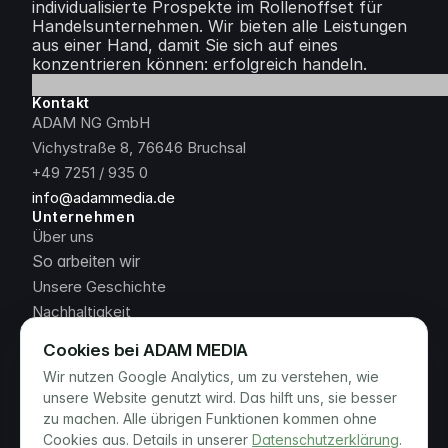
individualisierte Prospekte im Rollenoffset für 
Handelsunternehmen. Wir bieten alle Leistungen 
aus einer Hand, damit Sie sich auf eines 
konzentrieren können: erfolgreich handeln.
Kontakt
ADAM NG GmbH
Vichystraße 8, 76646 Bruchsal
+49 7251 / 935 0
info@adammedia.de
Unternehmen
Über uns
So arbeiten wir
Unsere Geschichte
Nachhaltigkeit
Jobs & Karriere
Cookies bei ADAM MEDIA
News
Wir nutzen Google Analytics, um zu verstehen, wie
Rechtliches
unsere Website genutzt wird. Das hilft uns, sie besser
Datenschutzerklärung
zu machen. Alle übrigen Funktionen kommen ohne
Impressum
Cookies aus. Details in unserer
Datenschutzerklärung
.