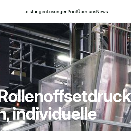
Leistungen
Lösungen
Print
Über uns
News
Rollenoffsetdruck:
 individuelle 