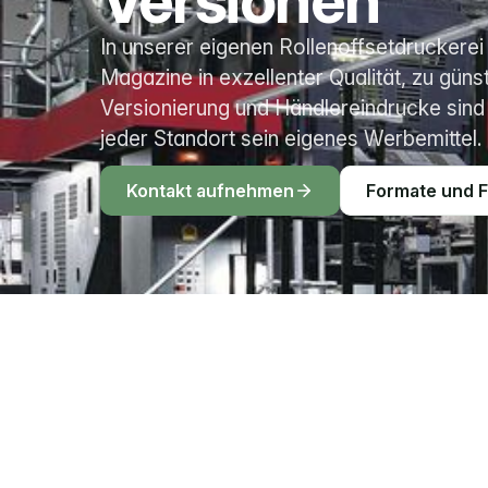
Versionen
In unserer eigenen Rollenoffsetdruckerei
Magazine in exzellenter Qualität, zu günst
Versionierung und Händlereindrucke sin
jeder Standort sein eigenes Werbemittel.
Kontakt aufnehmen
Formate und F
DAS VERFAHREN
Was den Rollenoffse