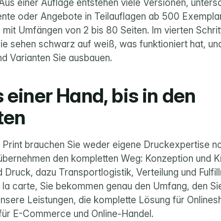
us einer Auflage entstehen viele Versionen, untersc
nte oder Angebote in Teilauflagen ab 500 Exemplar
mit Umfängen von 2 bis 80 Seiten. Im vierten Schritt
e sehen schwarz auf weiß, was funktioniert hat, und
d Varianten Sie ausbauen.
 einer Hand, bis in den 
ten
in Print brauchen Sie weder eigene Druckexpertise no
r übernehmen den kompletten Weg: Konzeption und Kr
Druck, dazu Transportlogistik, Verteilung und Fulfill
 la carte, Sie bekommen genau den Umfang, den Sie
unsere Leistungen
, die komplette Lösung für Onlinesh
für 
E-Commerce und Online-Handel
.