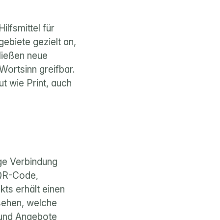
lfsmittel für 
biete gezielt an, 
ließen neue 
ortsinn greifbar. 
 wie Print, auch 
ge Verbindung 
QR-Code, 
s erhält einen 
sehen, welche 
 und Angebote 