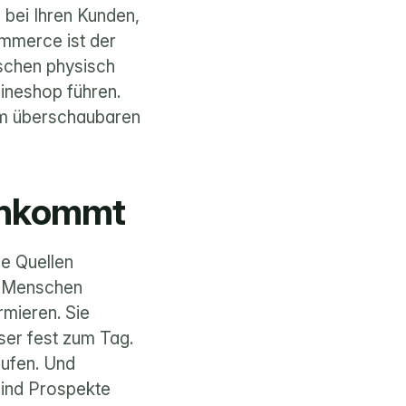
bei Ihren Kunden, 
mmerce ist der 
schen physisch 
neshop führen. 
em überschaubaren 
ankommt
e Quellen 
e Menschen 
mieren. Sie 
er fest zum Tag. 
ufen. Und 
nd Prospekte 