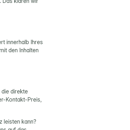
 Das klären wir 
t innerhalb Ihres 
it den Inhalten 
ie direkte 
r-Kontakt-Preis, 
z leisten kann? 
ns auf das 