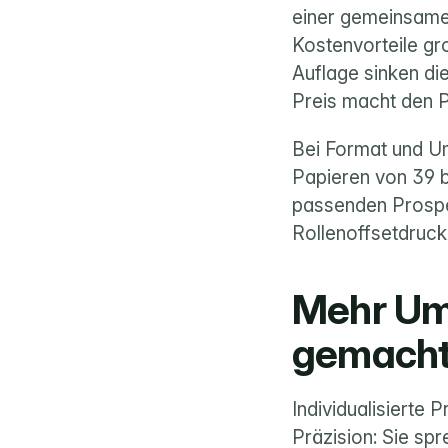
einer gemeinsamen
Kostenvorteile gr
Auflage sinken di
Preis macht den P
Bei Format und Umf
Papieren von 39 b
passenden Prospek
Rollenoffsetdruck
Mehr Ums
gemach
Individualisierte 
Präzision: Sie spr