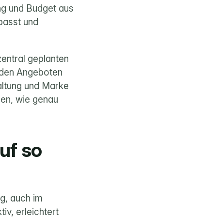
g und Budget aus 
passt und 
entral geplanten 
 den Angeboten 
ltung und Marke 
nen, wie genau 
f so 
, auch im 
iv, erleichtert 