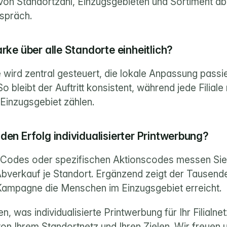
t von Standortzahl, Einzugsgebieten und Sortiment ab.
spräch.
rke über alle Standorte einheitlich?
ird zentral gesteuert, die lokale Anpassung passier
bleibt der Auftritt konsistent, während jede Filiale m
m Einzugsgebiet zählen.
den Erfolg individualisierter Printwerbung?
Codes oder spezifischen Aktionscodes messen Sie d
bverkauf je Standort. Ergänzend zeigt der Tausende
e Kampagne die Menschen im Einzugsgebiet erreicht.
, was individualisierte Printwerbung für Ihr Filialnet
on Ihrem Standortnetz und Ihren Zielen. Wir freuen u