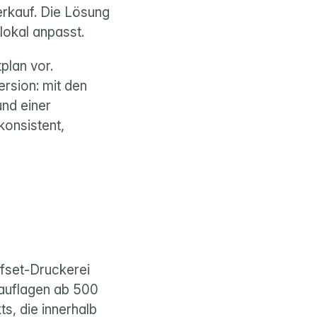
erkauf. Die Lösung 
lokal anpasst.
lan vor. 
rsion: mit den 
nd einer 
konsistent, 
fset-Druckerei 
lauflagen ab 500 
, die innerhalb 