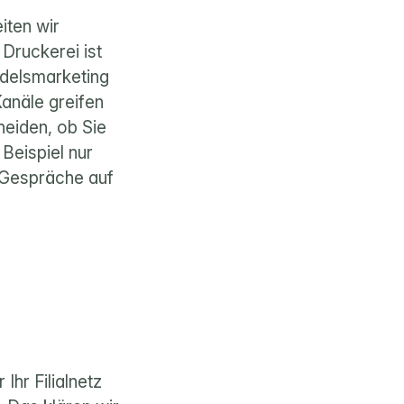
ten wir 
ruckerei ist 
delsmarketing 
anäle greifen 
eiden, ob Sie 
eispiel nur 
Gespräche auf 
hr Filialnetz 