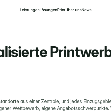
Leistungen
Lösungen
Print
Über uns
News
alisierte Printwerb
Standorte aus einer Zentrale, und jedes Einzugsgebiet
igener Wettbewerb, eigene Angebotsschwerpunkte. W