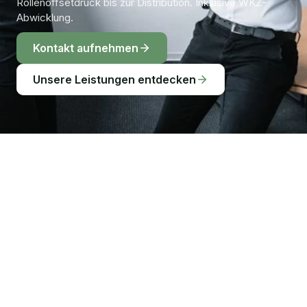
Rollenoffsetdruck bis zur Distribution. Inklusive WKZ-
Abwicklung.
Kontakt aufnehmen
Unsere Leistungen entdecken
IHRE AUSGANGSLAGE
Wenige in der Zentrale, hunderte 
Händler vor Ort.
Ihr Team in der Zentrale steuert das Marketing für 
hunderte eigenständige Händler. Jeder Standort braucht 
Werbung, die zur gemeinsamen Marke passt und 
gleichzeitig sein Sortiment, seine Angebote und sein 