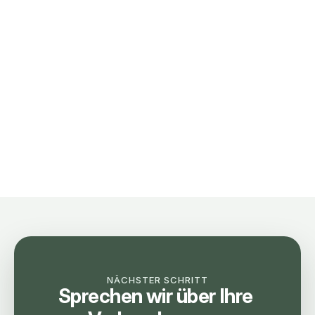
Mehr erfahren →
WKZ-Abwicklung
Werbekostenzuschüsse sauber geplant, 
abgerechnet und belegt.
Mehr erfahren →
NÄCHSTER SCHRITT
Sprechen wir über Ihre 