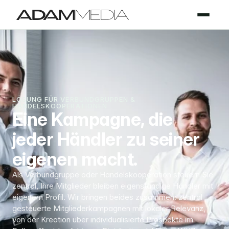
LÖSUNG FÜR VERBUNDGRUPPEN & 
HANDELSKOOPERATIONEN
Eine Kampagne, die 
jeder Händler zu seiner 
eigenen macht.
Als Verbundgruppe oder Handelskooperation steuern Sie 
zentral, Ihre Mitglieder bleiben eigenständige Händler mit 
eigenem Profil. Wir bringen beides zusammen: zentral 
gesteuerte Mitgliederkampagnen mit lokaler Relevanz, 
von der Kreation über individualisierte Prospekte im 