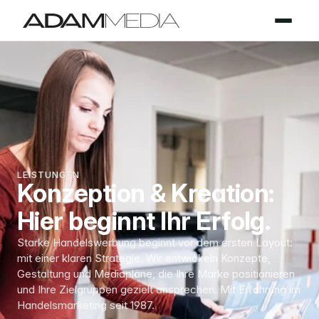
LEISTUNGEN
Konzeption & Kreation: 
Hier beginnt Ihr Erfolg.
Starke Handelswerbung beginnt vor dem ersten Layout: 
mit einer klaren Strategie. Wir entwickeln Konzepte, 
Gestaltung und Mediapläne, die Ihre Marke positionieren 
und Ihre Zielgruppen gezielt ansprechen. Mit Erfahrung im 
Handelsmarketing seit 1987.