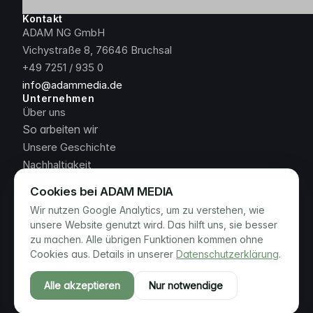
Kontakt
ADAM NG GmbH
Vichystraße 8, 76646 Bruchsal
+49 7251 / 935 0
info@adammedia.de
Unternehmen
Über uns
So arbeiten wir
Unsere Geschichte
Nachhaltigkeit
Jobs & Karriere
Cookies bei ADAM MEDIA
News
Wir nutzen Google Analytics, um zu verstehen, wie
Rechtliches
unsere Website genutzt wird. Das hilft uns, sie besser
Datenschutzerklärung
zu machen. Alle übrigen Funktionen kommen ohne
Impressum
Cookies aus. Details in unserer
Datenschutzerklärung
.
AGB
Alle akzeptieren
Nur notwendige
© ADAM MEDIA 2026. Alle Rechte vorbehalten.