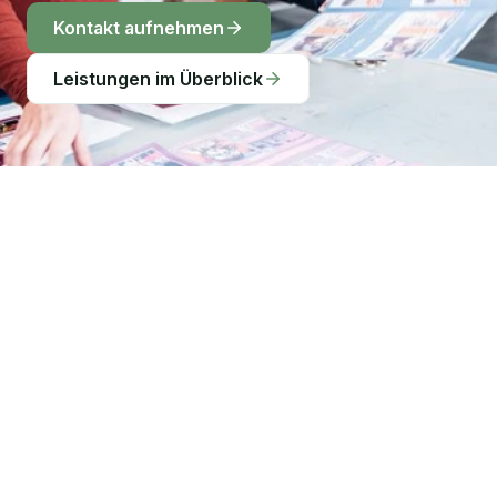
Kontakt aufnehmen
Leistungen im Überblick
KONZEPT & STRATEGIE
Der Grundstein Ihres Erfolgs.
Ohne Plan kein Erfolg. Wir legen das Fundament Ihrer 
Kampagne mit detaillierten Marktanalysen und präziser 
Zielgruppenbestimmung. Darauf bauen Strategien, die Ihre 
Marke klar positionieren, Ihr Marketingbudget optimal 
einsetzen und Ihre Geschäftsziele messbar unterstützen.
Markenstrategie
✓
Wir schärfen Ihre Markenidentität und differenzieren 