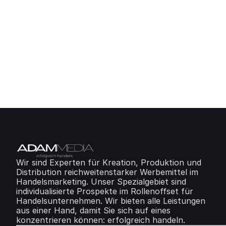
✓
Ein klares Angebot
✓
Persönliche Betreuung
✓
Termintreue Produktion
Kontakt aufnehmen
Wir sind Experten für Kreation, Produktion und 
Distribution reichweitenstarker Werbemittel im 
Handelsmarketing. Unser Spezialgebiet sind 
individualisierte Prospekte im Rollenoffset für 
Handelsunternehmen. Wir bieten alle Leistungen 
aus einer Hand, damit Sie sich auf eines 
konzentrieren können: erfolgreich handeln.